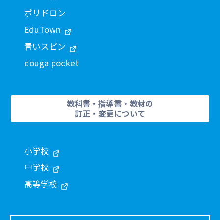
ポリドロン
EduTown
青いスピン
douga pocket
教科書・指導書・教材の
訂正・変更について
小学校
中学校
高等学校