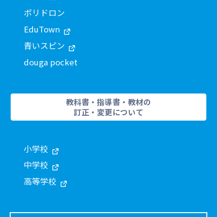
ポリドロン
EduTown
青いスピン
douga pocket
教科書・指導書・教材の
訂正・変更について
小学校
中学校
高等学校