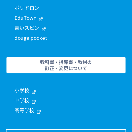
ポリドロン
EduTown
青いスピン
douga pocket
教科書・指導書・教材の
訂正・変更について
小学校
中学校
高等学校