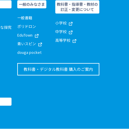
一般のみなさま
教科書・指導書・教材の
訂正・変更について
一般書籍
小学校
ポリドロン
的な探究
中学校
EduTown
高等学校
青いスピン
douga pocket
教科書・デジタル教科書 購入のご案内