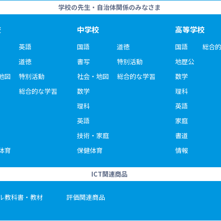
学校の先生・自治体関係のみなさま
校
中学校
高等学校
英語
国語
道徳
国語
総合
道徳
書写
特別活動
地歴公
地図
特別活動
社会・地図
総合的な学習
数学
総合的な学習
数学
理科
理科
英語
英語
家庭
技術・家庭
書道
体育
保健体育
情報
ICT関連商品
ル教科書・教材
評価関連商品