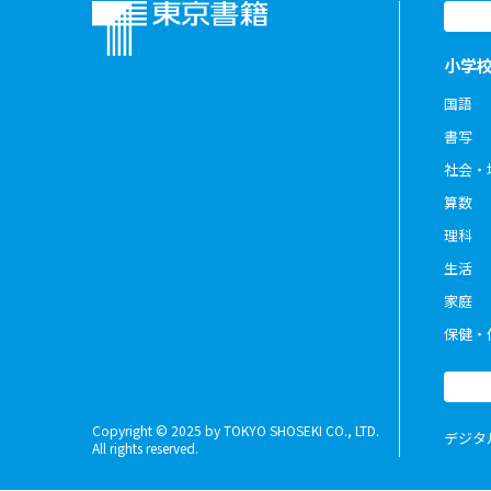
小学
国語
書写
社会・
算数
理科
生活
家庭
保健・
Copyright © 2025 by TOKYO SHOSEKI CO., LTD.
デジタ
All rights reserved.