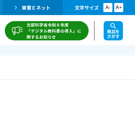
東書Ｅネット
文字サイズ
A-
A+
文部科学省令和８年度
「デジタル教科書の導入」に
商品を
さがす
関するお知らせ