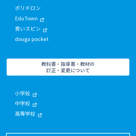
ポリドロン
EduTown
青いスピン
douga pocket
教科書・指導書・教材の
訂正・変更について
小学校
中学校
高等学校