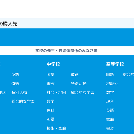
の購入先
学校の先生・自治体関係のみなさま
校
中学校
高等学校
英語
国語
道徳
国語
総合
道徳
書写
特別活動
地歴公
地図
特別活動
社会・地図
総合的な学習
数学
総合的な学習
数学
理科
理科
英語
英語
家庭
技術・家庭
書道