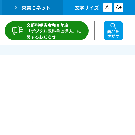
東書Ｅネット
文字サイズ
A-
A+
文部科学省令和８年度
「デジタル教科書の導入」に
商品を
さがす
関するお知らせ