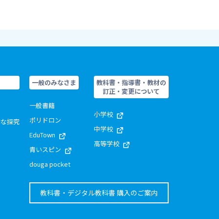
一般のみなさま
教科書・指導書・教材の
訂正・変更について
一般書籍
小学校
ポリドロン
的な探究
中学校
EduTown
高等学校
青いスピン
douga pocket
教科書・デジタル教科書 購入のご案内