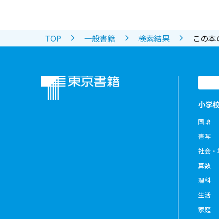
TOP
一般書籍
検索結果
この本
小学
国語
書写
社会・
算数
理科
生活
家庭