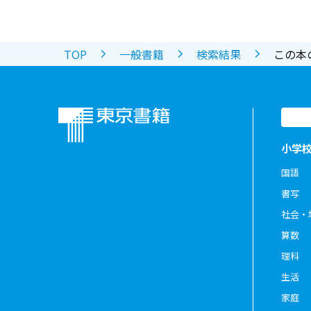
TOP
一般書籍
検索結果
この本
小学
国語
書写
社会・
算数
理科
生活
家庭