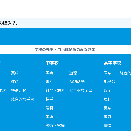
の購入先
学校の先生・自治体関係のみなさま
校
中学校
高等学校
英語
国語
道徳
国語
総合
道徳
書写
特別活動
地歴公
地図
特別活動
社会・地図
総合的な学習
数学
総合的な学習
数学
理科
理科
英語
英語
家庭
技術・家庭
書道