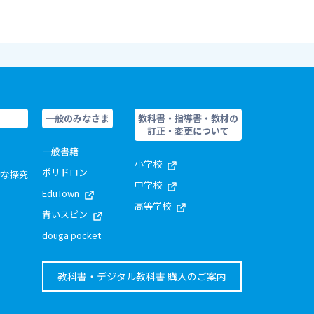
一般のみなさま
教科書・指導書・教材の
訂正・変更について
一般書籍
小学校
ポリドロン
的な探究
中学校
EduTown
高等学校
青いスピン
douga pocket
教科書・デジタル教科書 購入のご案内