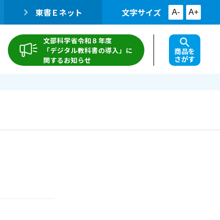
東書Ｅネット
文字サイズ
A-
A+
文部科学省令和８年度
「デジタル教科書の導入」に
商品を
さがす
関するお知らせ