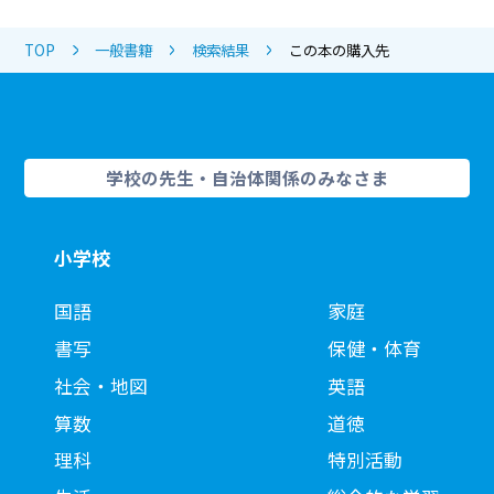
TOP
一般書籍
検索結果
この本の購入先
学校の先生・自治体関係のみなさま
小学校
国語
家庭
書写
保健・体育
社会・地図
英語
算数
道徳
理科
特別活動