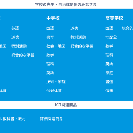
学校の先生・自治体関係のみなさま
校
中学校
高等学校
英語
国語
道徳
国語
総合
道徳
書写
特別活動
地歴公
地図
特別活動
社会・地図
総合的な学習
数学
総合的な学習
数学
理科
理科
英語
英語
家庭
技術・家庭
書道
体育
保健体育
情報
ICT関連商品
ル教科書・教材
評価関連商品