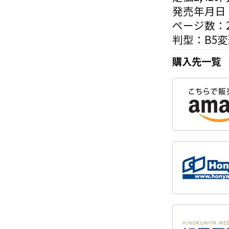
発売年月日：
ページ数：2
判型：B5
購入先一覧