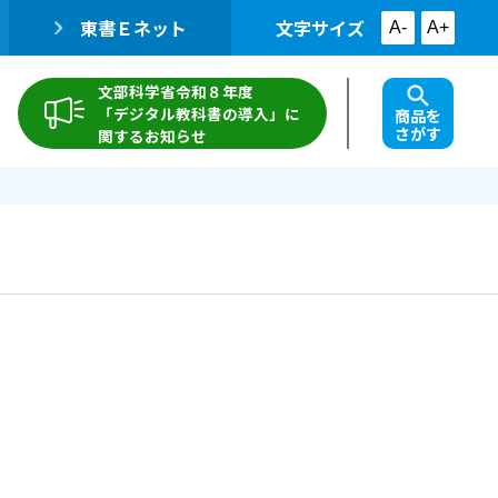
東書Ｅネット
文字サイズ
A-
A+
文部科学省令和８年度
「デジタル教科書の導入」に
商品を
さがす
関するお知らせ