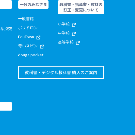
一般のみなさま
教科書・指導書・教材の
訂正・変更について
一般書籍
小学校
ポリドロン
的な探究
中学校
EduTown
高等学校
青いスピン
douga pocket
教科書・デジタル教科書 購入のご案内