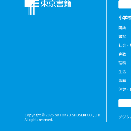
小学
国語
書写
社会・
算数
理科
生活
家庭
保健・
Copyright © 2025 by TOKYO SHOSEKI CO., LTD.
デジタ
All rights reserved.