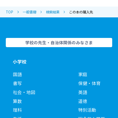
TOP
一般書籍
検索結果
この本の購入先
学校の先生・自治体関係のみなさま
小学校
国語
家庭
書写
保健・体育
社会・地図
英語
算数
道徳
理科
特別活動