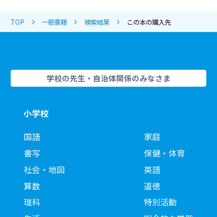
TOP
一般書籍
検索結果
この本の購入先
学校の先生・自治体関係のみなさま
小学校
国語
家庭
書写
保健・体育
社会・地図
英語
算数
道徳
理科
特別活動