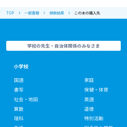
TOP
一般書籍
検索結果
この本の購入先
学校の先生・自治体関係のみなさま
小学校
国語
家庭
書写
保健・体育
社会・地図
英語
算数
道徳
理科
特別活動