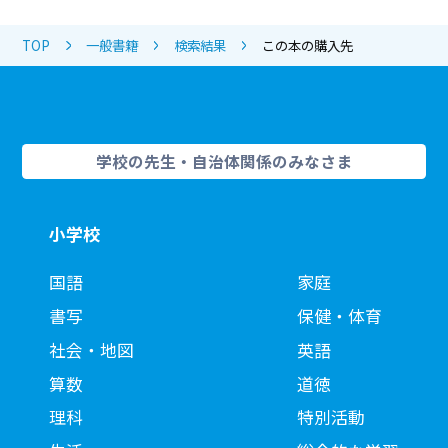
TOP
一般書籍
検索結果
この本の購入先
学校の先生・自治体関係のみなさま
小学校
国語
家庭
書写
保健・体育
社会・地図
英語
算数
道徳
理科
特別活動