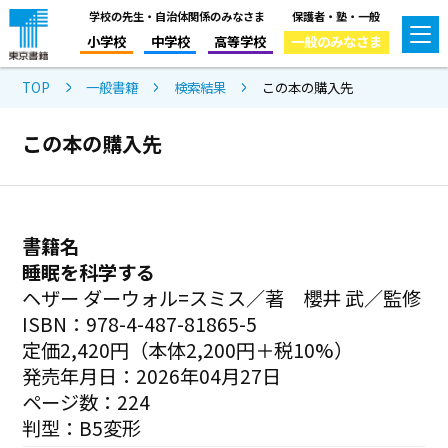
学校の先生・自治体関係のみなさま
保護者・塾・一般
小学校
中学校
高等学校
一般のみなさま
TOP
一般書籍
検索結果
この本の購入先
この本の購入先
書籍名
睡眠を科学する
ヘザー ダーウォル=スミス／著 櫻井 武／監修
ISBN：978-4-487-81865-5
定価2,420円（本体2,200円＋税10%）
発売年月日：2026年04月27日
ページ数：224
判型：B5変形