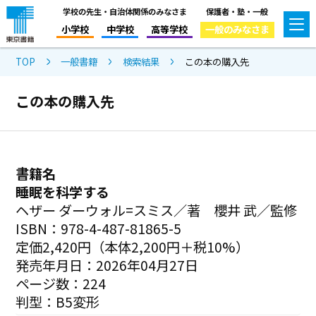
学校の先生・自治体関係のみなさま
保護者・塾・一般
小学校
中学校
高等学校
一般のみなさま
TOP
一般書籍
検索結果
この本の購入先
この本の購入先
書籍名
睡眠を科学する
ヘザー ダーウォル=スミス／著 櫻井 武／監修
ISBN：978-4-487-81865-5
定価2,420円（本体2,200円＋税10%）
発売年月日：2026年04月27日
ページ数：224
判型：B5変形