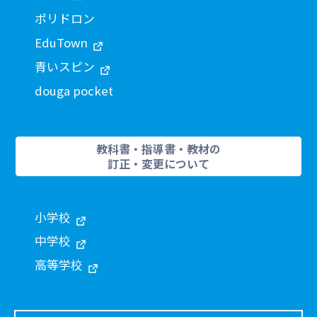
ポリドロン
EduTown
青いスピン
douga pocket
教科書・指導書・教材の
訂正・変更について
小学校
中学校
高等学校