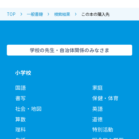
TOP
一般書籍
検索結果
この本の購入先
学校の先生・自治体関係のみなさま
小学校
国語
家庭
書写
保健・体育
社会・地図
英語
算数
道徳
理科
特別活動