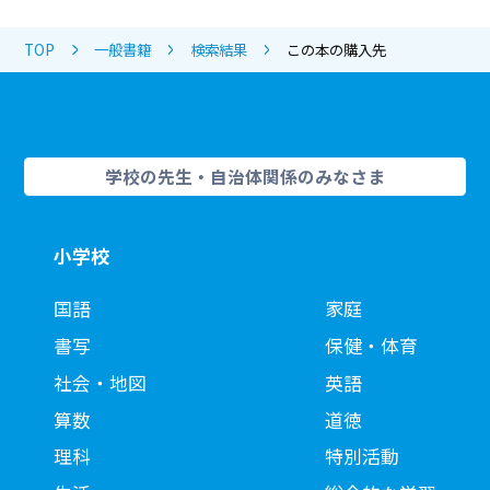
TOP
一般書籍
検索結果
この本の購入先
学校の先生・自治体関係のみなさま
小学校
国語
家庭
書写
保健・体育
社会・地図
英語
算数
道徳
理科
特別活動