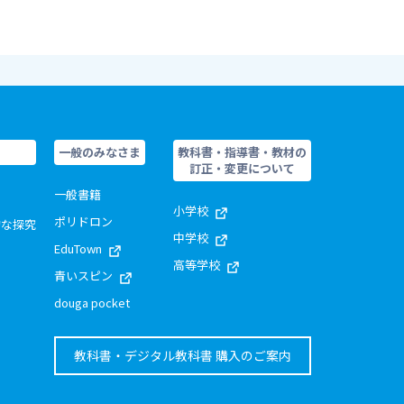
一般のみなさま
教科書・指導書・教材の
訂正・変更について
一般書籍
小学校
ポリドロン
的な探究
中学校
EduTown
高等学校
青いスピン
douga pocket
教科書・デジタル教科書 購入のご案内