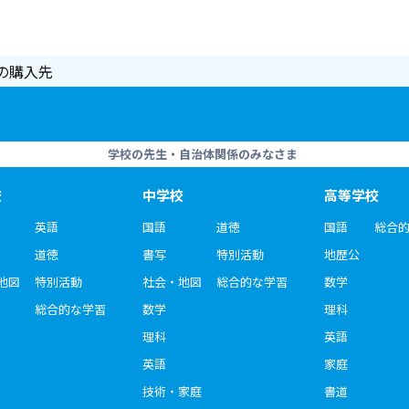
の購入先
学校の先生・自治体関係のみなさま
校
中学校
高等学校
英語
国語
道徳
国語
総合
道徳
書写
特別活動
地歴公
地図
特別活動
社会・地図
総合的な学習
数学
総合的な学習
数学
理科
理科
英語
英語
家庭
技術・家庭
書道