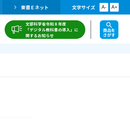
東書Ｅネット
文字サイズ
A-
A+
文部科学省令和８年度
「デジタル教科書の導入」に
商品を
さがす
関するお知らせ