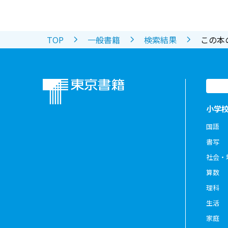
TOP
一般書籍
検索結果
この本
小学
国語
書写
社会・
算数
理科
生活
家庭