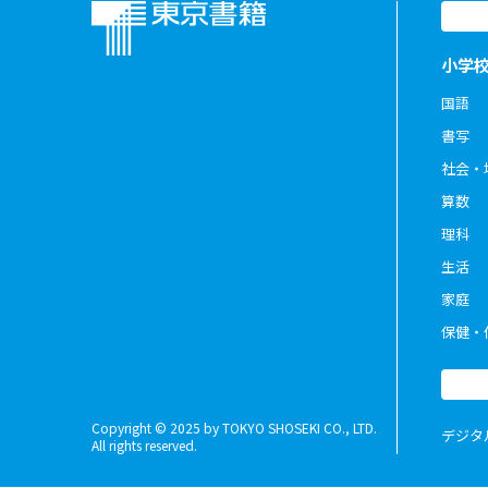
小学
国語
書写
社会・
算数
理科
生活
家庭
保健・
Copyright © 2025 by TOKYO SHOSEKI CO., LTD.
デジタ
All rights reserved.