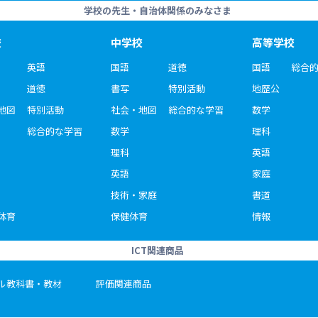
学校の先生・自治体関係のみなさま
校
中学校
高等学校
英語
国語
道徳
国語
総合
道徳
書写
特別活動
地歴公
地図
特別活動
社会・地図
総合的な学習
数学
総合的な学習
数学
理科
理科
英語
英語
家庭
技術・家庭
書道
体育
保健体育
情報
ICT関連商品
ル教科書・教材
評価関連商品