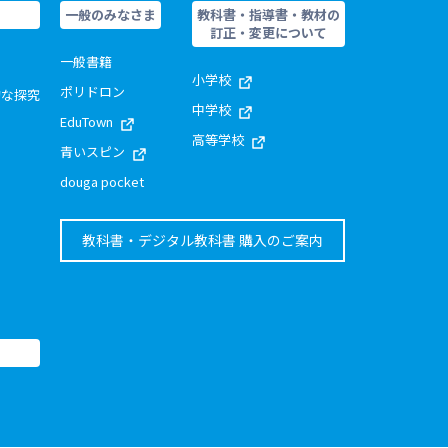
一般のみなさま
教科書・指導書・教材の
訂正・変更について
一般書籍
小学校
ポリドロン
的な探究
中学校
EduTown
高等学校
青いスピン
douga pocket
教科書・デジタル教科書 購入のご案内