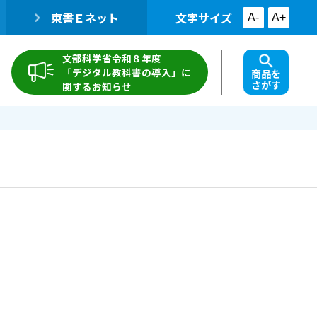
東書Ｅネット
文字サイズ
A-
A+
文部科学省令和８年度
「デジタル教科書の導入」に
商品を
さがす
関するお知らせ