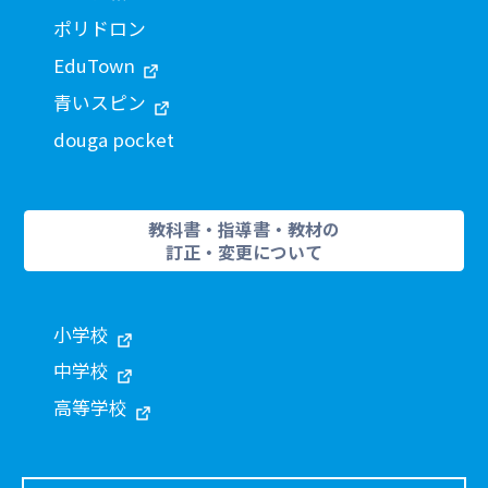
ポリドロン
EduTown
青いスピン
douga pocket
教科書・指導書・教材の
訂正・変更について
小学校
中学校
高等学校