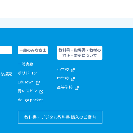
一般のみなさま
教科書・指導書・教材の
訂正・変更について
一般書籍
小学校
ポリドロン
的な探究
中学校
EduTown
高等学校
青いスピン
douga pocket
教科書・デジタル教科書 購入のご案内