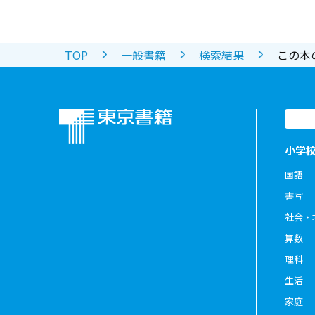
TOP
一般書籍
検索結果
この本
小学
国語
書写
社会・
算数
理科
生活
家庭