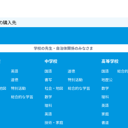
の購入先
学校の先生・自治体関係のみなさま
校
中学校
高等学校
英語
国語
道徳
国語
総合
道徳
書写
特別活動
地歴公
地図
特別活動
社会・地図
総合的な学習
数学
総合的な学習
数学
理科
理科
英語
英語
家庭
技術・家庭
書道