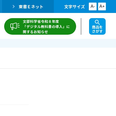
東書Ｅネット
文字サイズ
A-
A+
文部科学省令和８年度
「デジタル教科書の導入」に
商品を
さがす
関するお知らせ