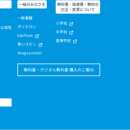
一般のみなさま
教科書・指導書・教材の
訂正・変更について
一般書籍
小学校
ポリドロン
的な探究
中学校
EduTown
高等学校
青いスピン
douga pocket
教科書・デジタル教科書 購入のご案内