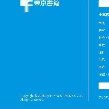
小学
国語
書写
社会・
算数
理科
生活
家庭
保健・
Copyright © 2025 by TOKYO SHOSEKI CO., LTD.
デジタ
All rights reserved.