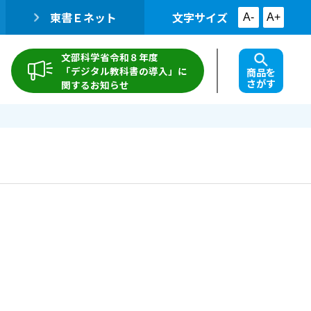
東書Ｅネット
文字サイズ
A-
A+
文部科学省令和８年度
「デジタル教科書の導入」に
商品を
さがす
関するお知らせ