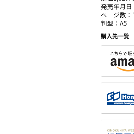
発売年月日：
ページ数：1
判型：A5
購入先一覧