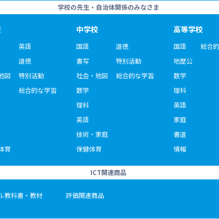
学校の先生・自治体関係のみなさま
校
中学校
高等学校
英語
国語
道徳
国語
総合
道徳
書写
特別活動
地歴公
地図
特別活動
社会・地図
総合的な学習
数学
総合的な学習
数学
理科
理科
英語
英語
家庭
技術・家庭
書道
体育
保健体育
情報
ICT関連商品
ル教科書・教材
評価関連商品