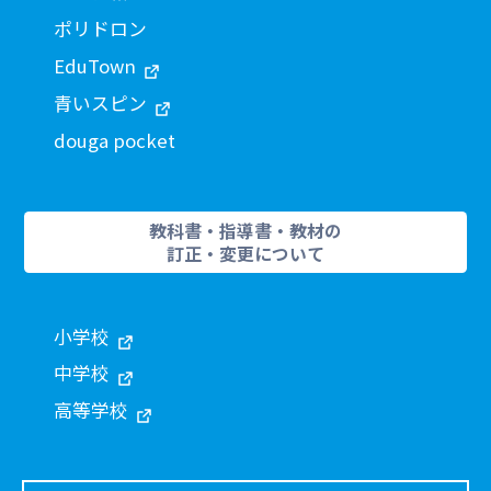
ポリドロン
EduTown
青いスピン
douga pocket
教科書・指導書・教材の
訂正・変更について
小学校
中学校
高等学校