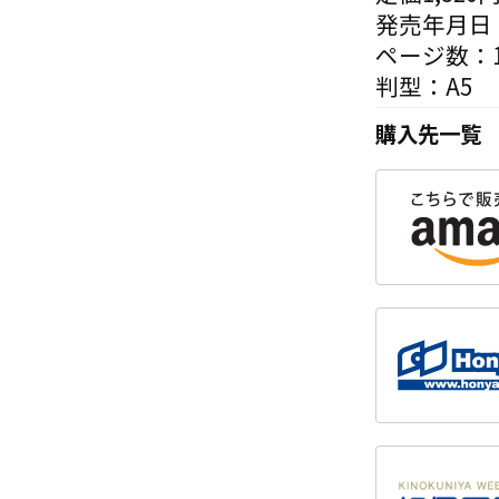
発売年月日：
ページ数：1
判型：A5
購入先一覧