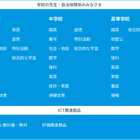
学校の先生・自治体関係のみなさま
校
中学校
高等学校
英語
国語
道徳
国語
総合
道徳
書写
特別活動
地歴公
地図
特別活動
社会・地図
総合的な学習
数学
総合的な学習
数学
理科
理科
英語
英語
家庭
技術・家庭
書道
体育
保健体育
情報
ICT関連商品
ル教科書・教材
評価関連商品