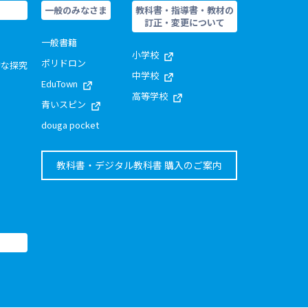
一般のみなさま
教科書・指導書・教材の
訂正・変更について
一般書籍
小学校
ポリドロン
的な探究
中学校
EduTown
高等学校
青いスピン
douga pocket
教科書・デジタル教科書 購入のご案内