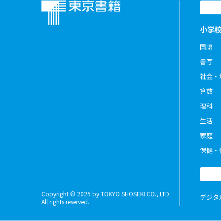
小学
国語
書写
社会・
算数
理科
生活
家庭
保健・
Copyright © 2025 by TOKYO SHOSEKI CO., LTD.
デジタ
All rights reserved.