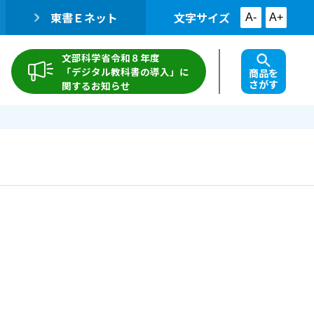
東書Ｅネット
文字サイズ
A-
A+
文部科学省令和８年度
「デジタル教科書の導入」に
商品を
さがす
関するお知らせ