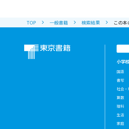
TOP
一般書籍
検索結果
この本
小学
国語
書写
社会・
算数
理科
生活
家庭