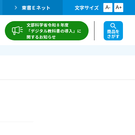
東書Ｅネット
文字サイズ
A-
A+
文部科学省令和８年度
「デジタル教科書の導入」に
商品を
さがす
関するお知らせ