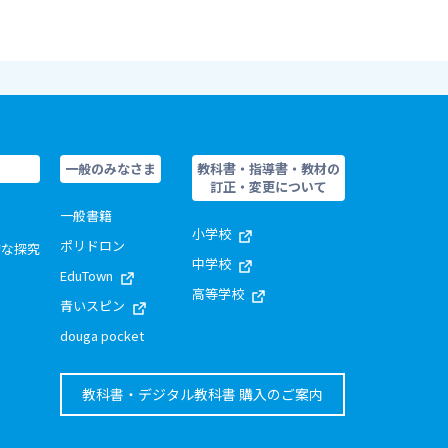
一般のみなさま
教科書・指導書・教材の
訂正・変更について
一般書籍
小学校
ポリドロン
的な探究
中学校
EduTown
高等学校
青いスピン
douga pocket
教科書・デジタル教科書 購入のご案内