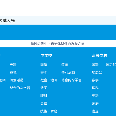
の購入先
学校の先生・自治体関係のみなさま
校
中学校
高等学校
英語
国語
道徳
国語
総合
道徳
書写
特別活動
地歴公
地図
特別活動
社会・地図
総合的な学習
数学
総合的な学習
数学
理科
理科
英語
英語
家庭
技術・家庭
書道