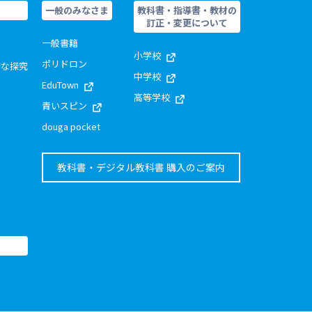
一般のみなさま
教科書・指導書・教材の
訂正・変更について
一般書籍
小学校
ポリドロン
的な探究
中学校
EduTown
高等学校
青いスピン
douga pocket
教科書・デジタル教科書 購入のご案内