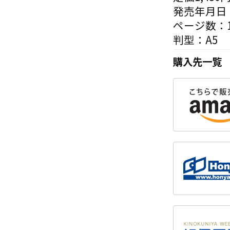
発売年月日：
ページ数：1
判型：A5
購入先一覧