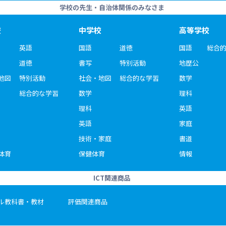
学校の先生・自治体関係のみなさま
校
中学校
高等学校
英語
国語
道徳
国語
総合
道徳
書写
特別活動
地歴公
地図
特別活動
社会・地図
総合的な学習
数学
総合的な学習
数学
理科
理科
英語
英語
家庭
技術・家庭
書道
体育
保健体育
情報
ICT関連商品
ル教科書・教材
評価関連商品