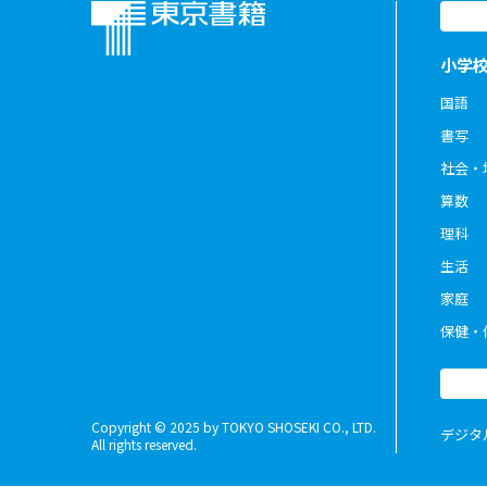
小学
国語
書写
社会・
算数
理科
生活
家庭
保健・
Copyright © 2025 by TOKYO SHOSEKI CO., LTD.
デジタ
All rights reserved.