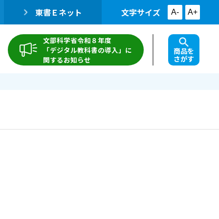
東書Ｅネット
文字サイズ
A-
A+
文部科学省令和８年度
「デジタル教科書の導入」に
商品を
さがす
関するお知らせ