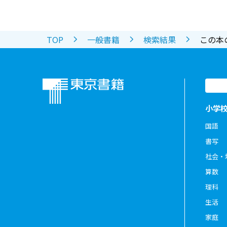
TOP
一般書籍
検索結果
この本
小学
国語
書写
社会・
算数
理科
生活
家庭