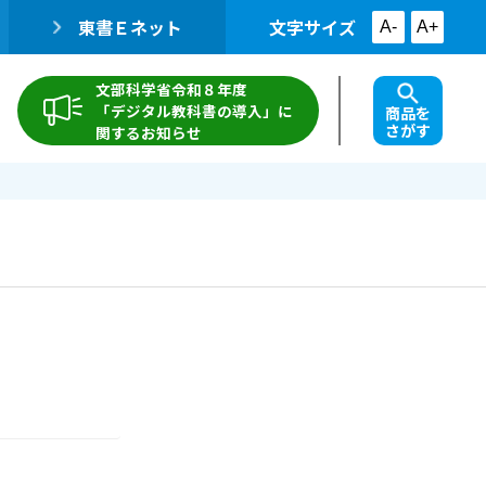
東書Ｅネット
文字サイズ
A-
A+
文部科学省令和８年度
「デジタル教科書の導入」に
商品を
さがす
関するお知らせ