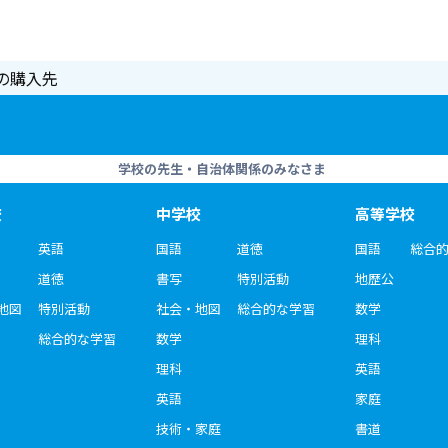
の購入先
学校の先生・自治体関係のみなさま
校
中学校
高等学校
英語
国語
道徳
国語
総合
道徳
書写
特別活動
地歴公
地図
特別活動
社会・地図
総合的な学習
数学
総合的な学習
数学
理科
理科
英語
英語
家庭
技術・家庭
書道