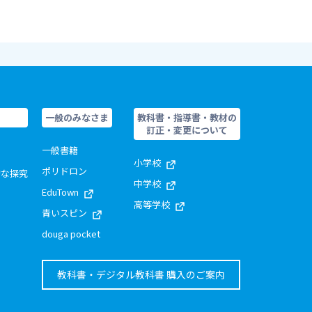
一般のみなさま
教科書・指導書・教材の
訂正・変更について
一般書籍
小学校
ポリドロン
的な探究
中学校
EduTown
高等学校
青いスピン
douga pocket
教科書・デジタル教科書 購入のご案内