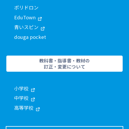
ポリドロン
EduTown
青いスピン
douga pocket
教科書・指導書・教材の
訂正・変更について
小学校
中学校
高等学校