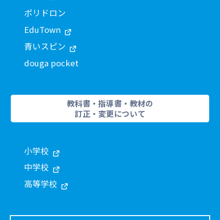
ポリドロン
EduTown
青いスピン
douga pocket
教科書・指導書・教材の
訂正・変更について
小学校
中学校
高等学校