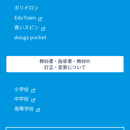
ポリドロン
EduTown
青いスピン
douga pocket
教科書・指導書・教材の
訂正・変更について
小学校
中学校
高等学校