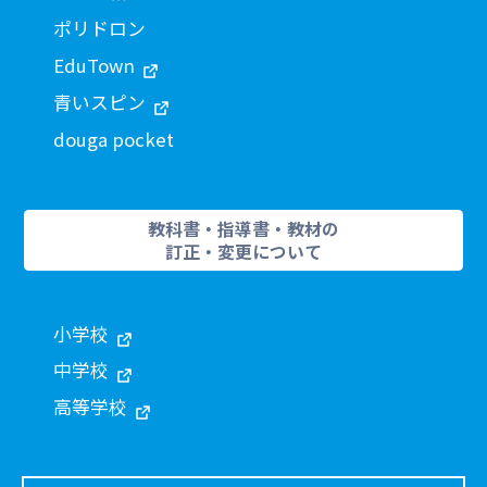
ポリドロン
EduTown
青いスピン
douga pocket
教科書・指導書・教材の
訂正・変更について
小学校
中学校
高等学校