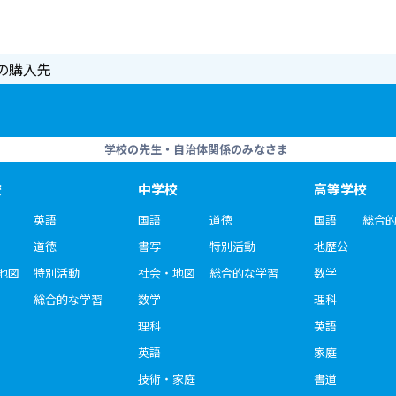
の購入先
学校の先生・自治体関係のみなさま
校
中学校
高等学校
英語
国語
道徳
国語
総合
道徳
書写
特別活動
地歴公
地図
特別活動
社会・地図
総合的な学習
数学
総合的な学習
数学
理科
理科
英語
英語
家庭
技術・家庭
書道