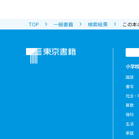
TOP
一般書籍
検索結果
この本
小学
国語
書写
社会・
算数
理科
生活
家庭