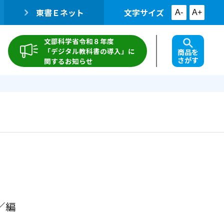
東書Ｅネット
文字サイズ
A-
A+
文部科学省令和８年度
「デジタル教科書の導入」に
商品を
さがす
関するお知らせ
／編