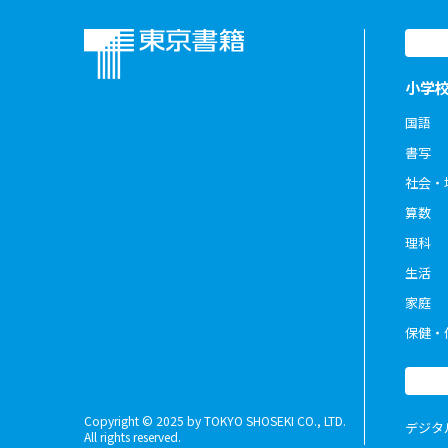
小学
国語
書写
社会・
算数
理科
生活
家庭
保健・
Copyright © 2025 by TOKYO SHOSEKI CO., LTD.
デジタ
All rights reserved.