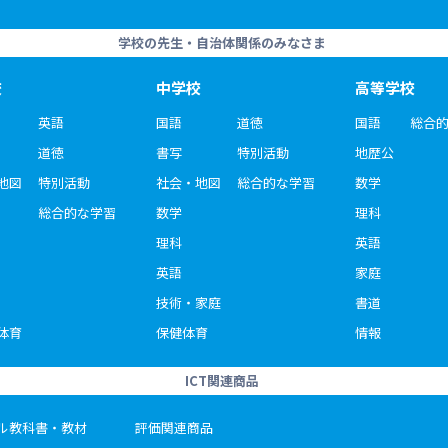
学校の先生・自治体関係のみなさま
校
中学校
高等学校
英語
国語
道徳
国語
総合
道徳
書写
特別活動
地歴公
地図
特別活動
社会・地図
総合的な学習
数学
総合的な学習
数学
理科
理科
英語
英語
家庭
技術・家庭
書道
体育
保健体育
情報
ICT関連商品
ル教科書・教材
評価関連商品