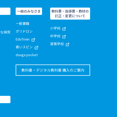
一般のみなさま
教科書・指導書・教材の
訂正・変更について
一般書籍
小学校
ポリドロン
的な探究
中学校
EduTown
高等学校
青いスピン
douga pocket
教科書・デジタル教科書 購入のご案内