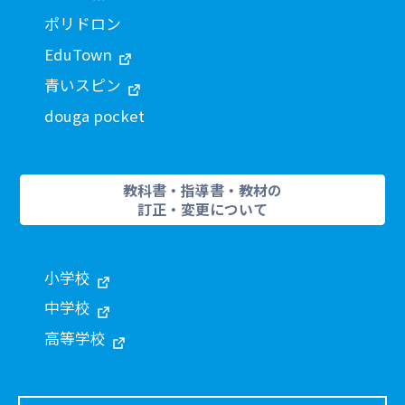
ポリドロン
EduTown
青いスピン
douga pocket
教科書・指導書・教材の
訂正・変更について
小学校
中学校
高等学校