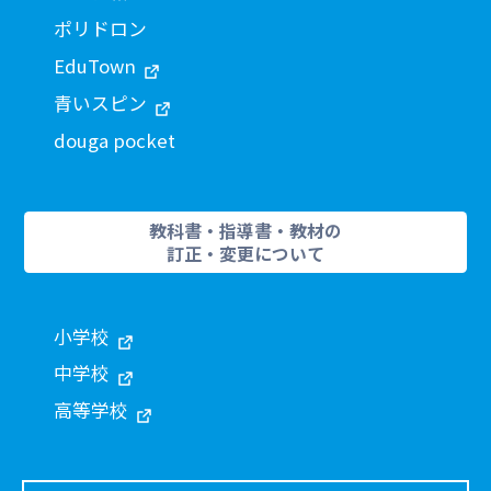
ポリドロン
EduTown
青いスピン
douga pocket
教科書・指導書・教材の
訂正・変更について
小学校
中学校
高等学校