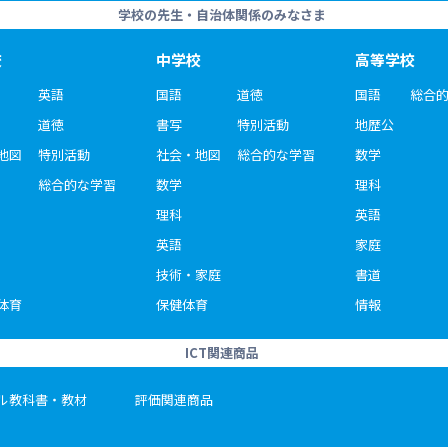
学校の先生・自治体関係のみなさま
校
中学校
高等学校
英語
国語
道徳
国語
総合
道徳
書写
特別活動
地歴公
地図
特別活動
社会・地図
総合的な学習
数学
総合的な学習
数学
理科
理科
英語
英語
家庭
技術・家庭
書道
体育
保健体育
情報
ICT関連商品
ル教科書・教材
評価関連商品