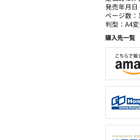
発売年月日：
ページ数：1
判型：A4変
購入先一覧