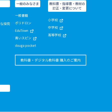
一般のみなさま
教科書・指導書・教材の
訂正・変更について
一般書籍
小学校
ポリドロン
的な探究
中学校
EduTown
高等学校
青いスピン
douga pocket
教科書・デジタル教科書 購入のご案内