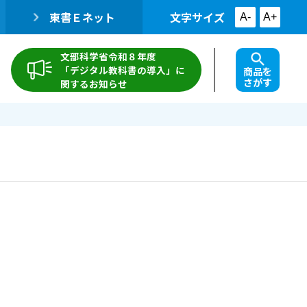
東書Ｅネット
文字サイズ
A-
A+
文部科学省令和８年度
「デジタル教科書の導入」に
商品を
さがす
関するお知らせ