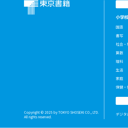
小学
国語
書写
社会・
算数
理科
生活
家庭
保健・
Copyright © 2025 by TOKYO SHOSEKI CO., LTD.
デジタ
All rights reserved.