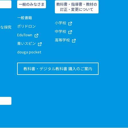
一般のみなさま
教科書・指導書・教材の
訂正・変更について
一般書籍
小学校
ポリドロン
的な探究
中学校
EduTown
高等学校
青いスピン
douga pocket
教科書・デジタル教科書 購入のご案内