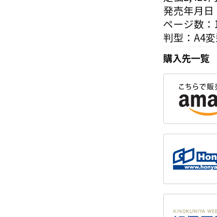
発売年月日：
ページ数：1
判型：A4変
購入先一覧