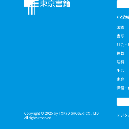
小学
国語
書写
社会・
算数
理科
生活
家庭
保健・
Copyright © 2025 by TOKYO SHOSEKI CO., LTD.
デジタ
All rights reserved.