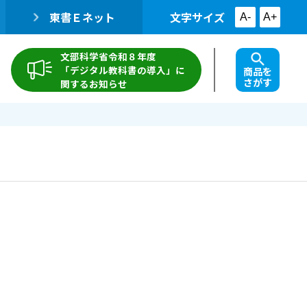
東書Ｅネット
文字サイズ
A-
A+
文部科学省令和８年度
「デジタル教科書の導入」に
商品を
さがす
関するお知らせ