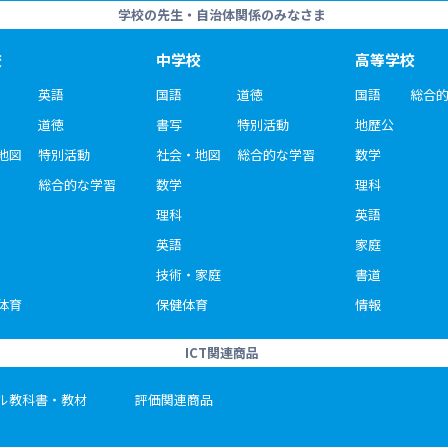
学校の先生・自治体関係のみなさま
校
中学校
高等学校
英語
国語
道徳
国語
総合
道徳
書写
特別活動
地歴公
地図
特別活動
社会・地図
総合的な学習
数学
総合的な学習
数学
理科
理科
英語
英語
家庭
技術・家庭
書道
体育
保健体育
情報
ICT関連商品
ル教科書・教材
評価関連商品