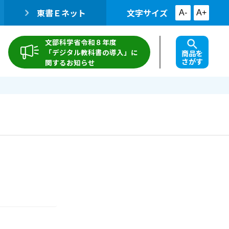
東書Ｅネット
文字サイズ
A-
A+
文部科学省令和８年度
「デジタル教科書の導入」に
商品を
さがす
関するお知らせ