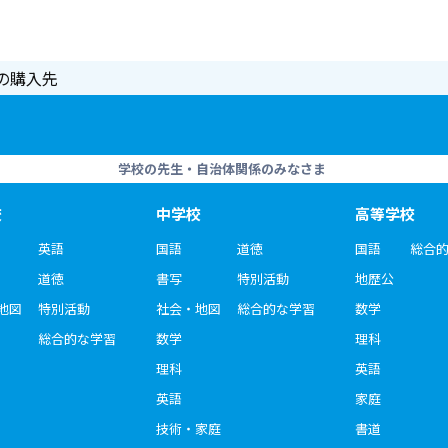
の購入先
学校の先生・自治体関係のみなさま
校
中学校
高等学校
英語
国語
道徳
国語
総合
道徳
書写
特別活動
地歴公
地図
特別活動
社会・地図
総合的な学習
数学
総合的な学習
数学
理科
理科
英語
英語
家庭
技術・家庭
書道