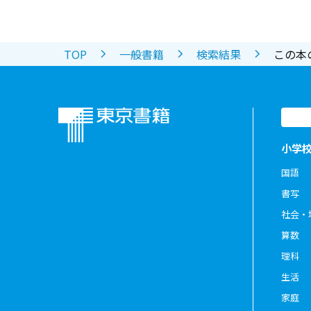
TOP
一般書籍
検索結果
この本
小学
国語
書写
社会・
算数
理科
生活
家庭