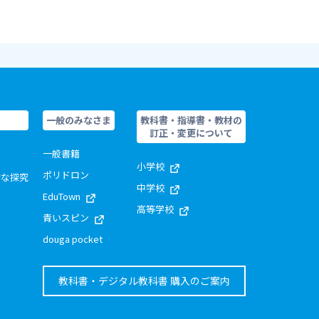
一般のみなさま
教科書・指導書・教材の
訂正・変更について
一般書籍
小学校
ポリドロン
的な探究
中学校
EduTown
高等学校
青いスピン
douga pocket
教科書・デジタル教科書 購入のご案内