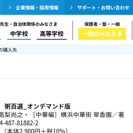
企業情報・採用情報
サポート・お問い合わせ
先生・自治体関係のみなさま
保護者・塾・一般
中学校
高等学校
一般のみなさま
の購入先
 粥百選_オンデマンド版
高梨尚之・［中華編］横浜中華街 翠香園／著
-487-81882-2
円（本体2,900円＋税10%）