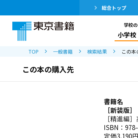
総合トップ
学校の
小学校
TOP
一般書籍
検索結果
この本
この本の購入先
書籍名
［新装版］
［精進編］
ISBN：978-4
定価3,190