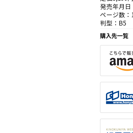
発売年月日：
ページ数：1
判型：B5
購入先一覧