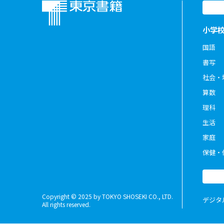
小学
国語
書写
社会・
算数
理科
生活
家庭
保健・
Copyright © 2025 by TOKYO SHOSEKI CO., LTD.
デジタ
All rights reserved.