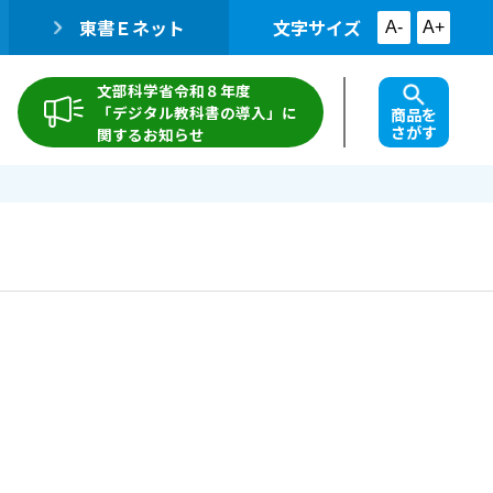
東書Ｅネット
文字サイズ
A-
A+
文部科学省令和８年度
「デジタル教科書の導入」に
商品を
さがす
関するお知らせ