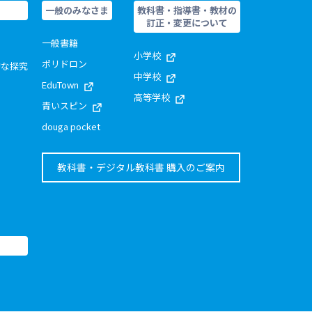
一般のみなさま
教科書・指導書・教材の
訂正・変更について
一般書籍
小学校
ポリドロン
的な探究
中学校
EduTown
高等学校
青いスピン
douga pocket
教科書・デジタル教科書 購入のご案内