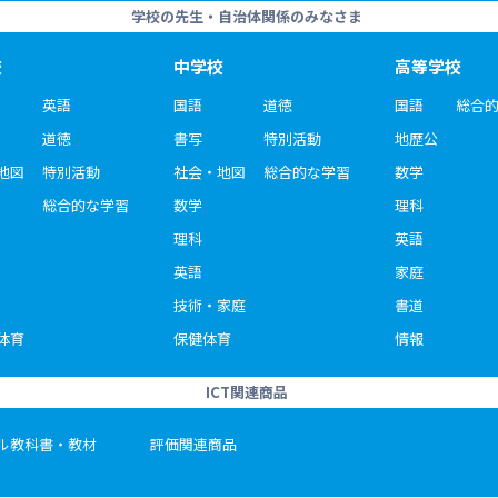
学校の先生・自治体関係のみなさま
校
中学校
高等学校
英語
国語
道徳
国語
総合
道徳
書写
特別活動
地歴公
地図
特別活動
社会・地図
総合的な学習
数学
総合的な学習
数学
理科
理科
英語
英語
家庭
技術・家庭
書道
体育
保健体育
情報
ICT関連商品
ル教科書・教材
評価関連商品