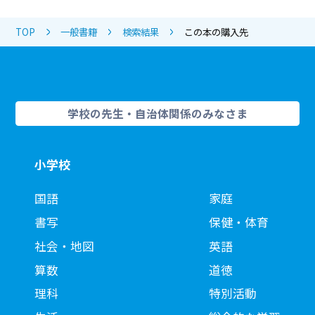
TOP
一般書籍
検索結果
この本の購入先
学校の先生・自治体関係のみなさま
小学校
国語
家庭
書写
保健・体育
社会・地図
英語
算数
道徳
理科
特別活動