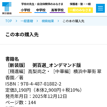
学校の先生・自治体関係のみなさま
保護者・塾・一般
小学校
中学校
高等学校
一般のみなさま
TOP
一般書籍
検索結果
この本の購入先
この本の購入先
書籍名
［新装版］ 粥百選_オンデマンド版
［精進編］高梨尚之・［中華編］横浜中華街 翠
香園／著
ISBN：978-4-487-81882-2
定価3,190円（本体2,900円＋税10%）
発売年月日：2025年12月12日
ページ数：144