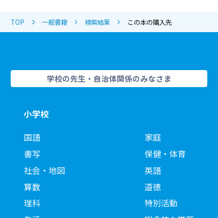
TOP
一般書籍
検索結果
この本の購入先
学校の先生・自治体関係のみなさま
小学校
国語
家庭
書写
保健・体育
社会・地図
英語
算数
道徳
理科
特別活動