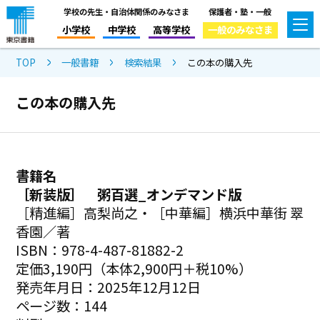
学校の先生・自治体関係のみなさま
保護者・塾・一般
小学校
中学校
高等学校
一般のみなさま
TOP
一般書籍
検索結果
この本の購入先
この本の購入先
書籍名
［新装版］ 粥百選_オンデマンド版
［精進編］高梨尚之・［中華編］横浜中華街 翠
香園／著
ISBN：978-4-487-81882-2
定価3,190円（本体2,900円＋税10%）
発売年月日：2025年12月12日
ページ数：144