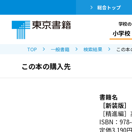
総合トップ
学校の
小学校
TOP
一般書籍
検索結果
この本
この本の購入先
書籍名
［新装版］
［精進編］
ISBN：978-4
定価3,190