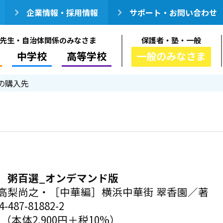
企業情報・採用情報
サポート・お問い合わせ
先生・自治体関係のみなさま
保護者・塾・一般
中学校
高等学校
一般のみなさま
の購入先
 粥百選_オンデマンド版
高梨尚之・［中華編］横浜中華街 翠香園／著
-487-81882-2
円（本体2,900円＋税10%）