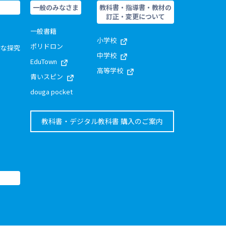
一般のみなさま
教科書・指導書・教材の
訂正・変更について
一般書籍
小学校
ポリドロン
的な探究
中学校
EduTown
高等学校
青いスピン
douga pocket
教科書・デジタル教科書 購入のご案内