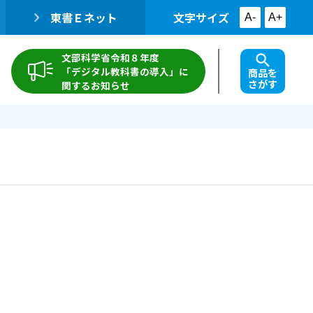
東書Ｅネット
文字サイズ
A-
A+
文部科学省令和８年度
「デジタル教科書の導入」に
商品を
さがす
関するお知らせ