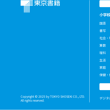
小学
国語
書写
社会・
算数
理科
生活
家庭
保健・
Copyright © 2025 by TOKYO SHOSEKI CO., LTD.
デジタ
All rights reserved.