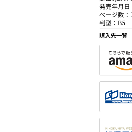
発売年月日：
ページ数：1
判型：B5
購入先一覧