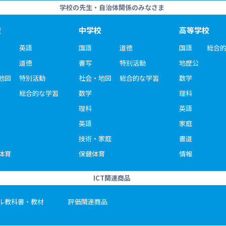
学校の先生・自治体関係のみなさま
校
中学校
高等学校
英語
国語
道徳
国語
総合
道徳
書写
特別活動
地歴公
地図
特別活動
社会・地図
総合的な学習
数学
総合的な学習
数学
理科
理科
英語
英語
家庭
技術・家庭
書道
体育
保健体育
情報
ICT関連商品
ル教科書・教材
評価関連商品