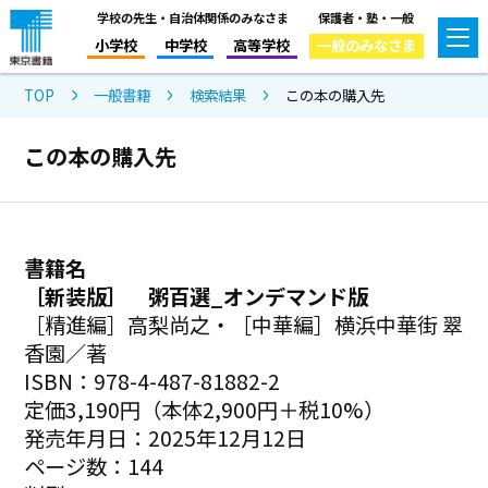
学校の先生・自治体関係のみなさま
保護者・塾・一般
小学校
中学校
高等学校
一般のみなさま
TOP
一般書籍
検索結果
この本の購入先
この本の購入先
書籍名
［新装版］ 粥百選_オンデマンド版
［精進編］高梨尚之・［中華編］横浜中華街 翠
香園／著
ISBN：978-4-487-81882-2
定価3,190円（本体2,900円＋税10%）
発売年月日：2025年12月12日
ページ数：144