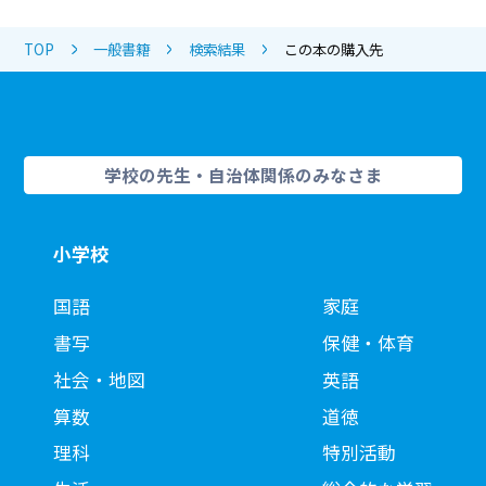
TOP
一般書籍
検索結果
この本の購入先
学校の先生・自治体関係のみなさま
小学校
国語
家庭
書写
保健・体育
社会・地図
英語
算数
道徳
理科
特別活動