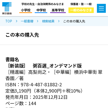
学校の先生・自治体関係のみなさま
保護者・塾・一般
小学校
中学校
高等学校
一般のみなさま
TOP
一般書籍
検索結果
この本の購入先
この本の購入先
書籍名
［新装版］ 粥百選_オンデマンド版
［精進編］高梨尚之・［中華編］横浜中華街 翠
香園／著
ISBN：978-4-487-81882-2
定価3,190円（本体2,900円＋税10%）
発売年月日：2025年12月12日
ページ数：144