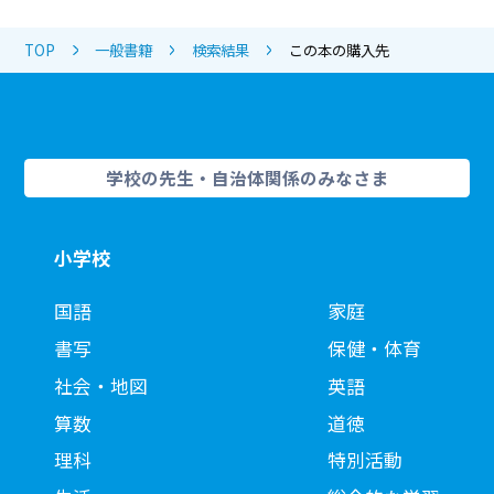
TOP
一般書籍
検索結果
この本の購入先
学校の先生・自治体関係のみなさま
小学校
国語
家庭
書写
保健・体育
社会・地図
英語
算数
道徳
理科
特別活動