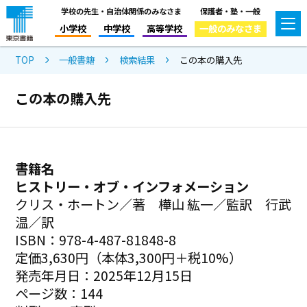
学校の先生・自治体関係のみなさま
保護者・塾・一般
小学校
中学校
高等学校
一般のみなさま
TOP
一般書籍
検索結果
この本の購入先
この本の購入先
書籍名
ヒストリー・オブ・インフォメーション
クリス・ホートン／著 樺山 紘一／監訳 行武
温／訳
ISBN：978-4-487-81848-8
定価3,630円（本体3,300円＋税10%）
発売年月日：2025年12月15日
ページ数：144