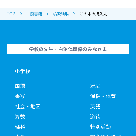
TOP
一般書籍
検索結果
この本の購入先
学校の先生・自治体関係のみなさま
小学校
国語
家庭
書写
保健・体育
社会・地図
英語
算数
道徳
理科
特別活動