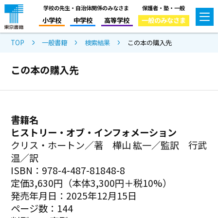
学校の先生・自治体関係のみなさま
保護者・塾・一般
小学校
中学校
高等学校
一般のみなさま
TOP
一般書籍
検索結果
この本の購入先
この本の購入先
書籍名
ヒストリー・オブ・インフォメーション
クリス・ホートン／著 樺山 紘一／監訳 行武
温／訳
ISBN：978-4-487-81848-8
定価3,630円（本体3,300円＋税10%）
発売年月日：2025年12月15日
ページ数：144