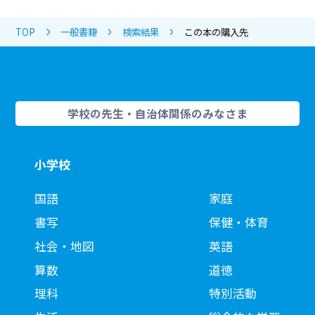
TOP
一般書籍
検索結果
この本の購入先
学校の先生・自治体関係のみなさま
小学校
国語
家庭
書写
保健・体育
社会・地図
英語
算数
道徳
理科
特別活動