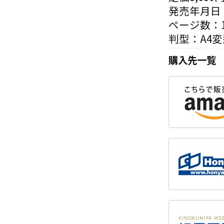
発売年月日：
ページ数：1
判型：A4変
購入先一覧