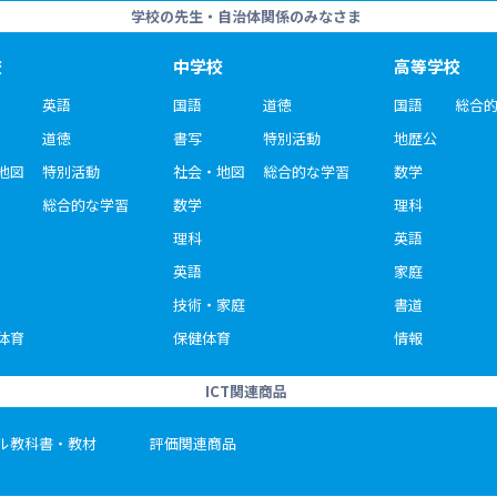
学校の先生・自治体関係のみなさま
校
中学校
高等学校
英語
国語
道徳
国語
総合
道徳
書写
特別活動
地歴公
地図
特別活動
社会・地図
総合的な学習
数学
総合的な学習
数学
理科
理科
英語
英語
家庭
技術・家庭
書道
体育
保健体育
情報
ICT関連商品
ル教科書・教材
評価関連商品