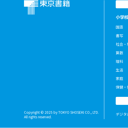
小学
国語
書写
社会・
算数
理科
生活
家庭
保健・
Copyright © 2025 by TOKYO SHOSEKI CO., LTD.
デジタ
All rights reserved.