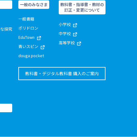
一般のみなさま
教科書・指導書・教材の
訂正・変更について
一般書籍
小学校
ポリドロン
的な探究
中学校
EduTown
高等学校
青いスピン
douga pocket
教科書・デジタル教科書 購入のご案内