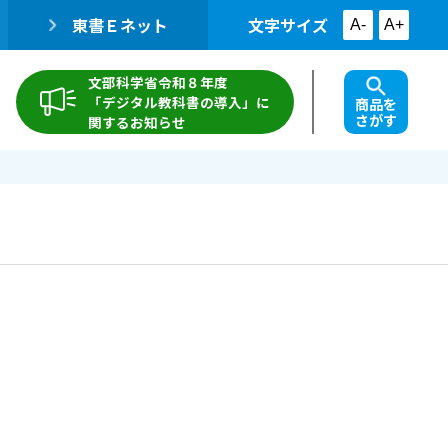
東書Ｅネット
文字サイズ
A-
A+
文部科学省令和８年度
「デジタル教科書の導入」に
商品を
さがす
関するお知らせ