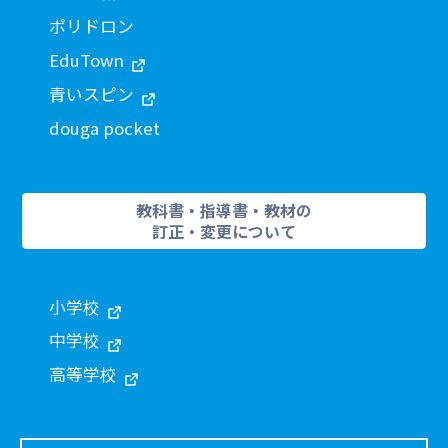
ポリドロン
EduTown
青いスピン
douga pocket
教科書・指導書・教材の
訂正・変更について
小学校
中学校
高等学校