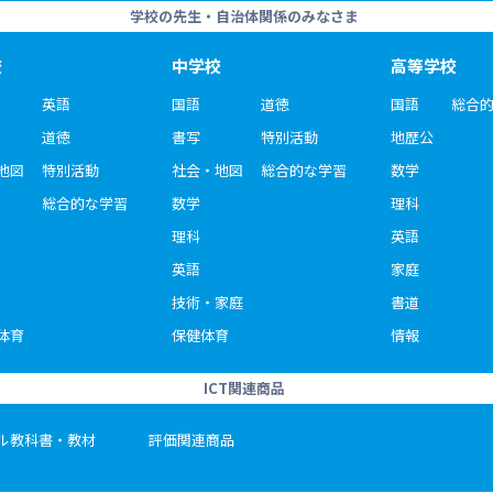
学校の先生・自治体関係のみなさま
校
中学校
高等学校
英語
国語
道徳
国語
総合
道徳
書写
特別活動
地歴公
地図
特別活動
社会・地図
総合的な学習
数学
総合的な学習
数学
理科
理科
英語
英語
家庭
技術・家庭
書道
体育
保健体育
情報
ICT関連商品
ル教科書・教材
評価関連商品