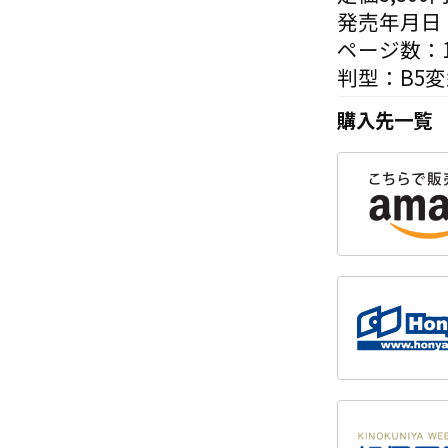
発売年月日：
ページ数：1
判型：B5
購入先一覧