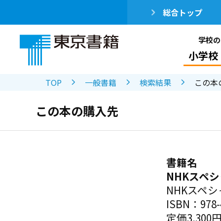
総合トップ
学校の
小学校
TOP
一般書籍
検索結果
この本
この本の購入先
書籍名
NHKスペ
NHKスペ
ISBN：978-4
定価3,300