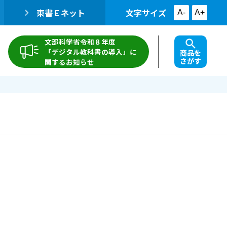
東書Ｅネット
文字サイズ
A-
A+
文部科学省令和８年度
「デジタル教科書の導入」に
商品を
さがす
関するお知らせ