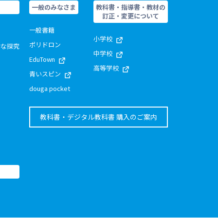
一般のみなさま
教科書・指導書・教材の
訂正・変更について
一般書籍
小学校
ポリドロン
的な探究
中学校
EduTown
高等学校
青いスピン
douga pocket
教科書・デジタル教科書 購入のご案内