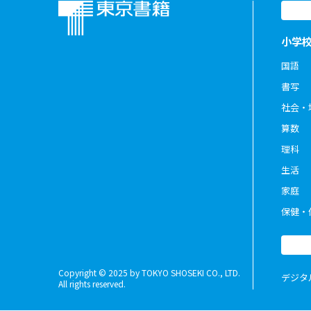
小学
国語
書写
社会・
算数
理科
生活
家庭
保健・
Copyright © 2025 by TOKYO SHOSEKI CO., LTD.
デジタ
All rights reserved.