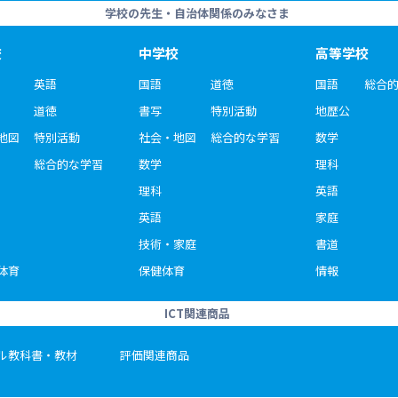
学校の先生・自治体関係のみなさま
校
中学校
高等学校
英語
国語
道徳
国語
総合
道徳
書写
特別活動
地歴公
地図
特別活動
社会・地図
総合的な学習
数学
総合的な学習
数学
理科
理科
英語
英語
家庭
技術・家庭
書道
体育
保健体育
情報
ICT関連商品
ル教科書・教材
評価関連商品