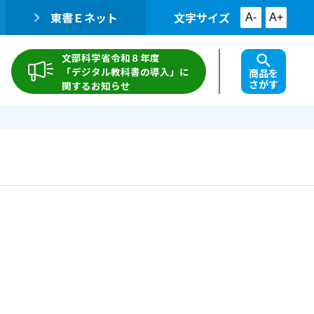
東書Ｅネット
文字サイズ
A-
A+
文部科学省令和８年度
「デジタル教科書の導入」に
商品を
さがす
関するお知らせ