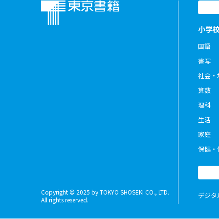
小学
国語
書写
社会・
算数
理科
生活
家庭
保健・
Copyright © 2025 by TOKYO SHOSEKI CO., LTD.
デジタ
All rights reserved.