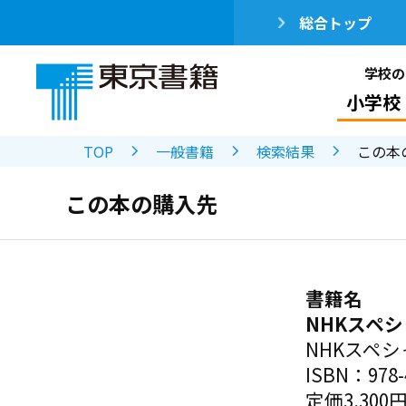
総合トップ
学校の
小学校
TOP
一般書籍
検索結果
この本
この本の購入先
書籍名
NHKスペ
NHKスペ
ISBN：978-4
定価3,300