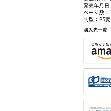
発売年月日：
ページ数：1
判型：B5
購入先一覧