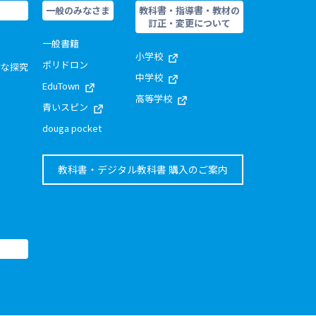
一般のみなさま
教科書・指導書・教材の
訂正・変更について
一般書籍
小学校
ポリドロン
的な探究
中学校
EduTown
高等学校
青いスピン
douga pocket
教科書・デジタル教科書 購入のご案内